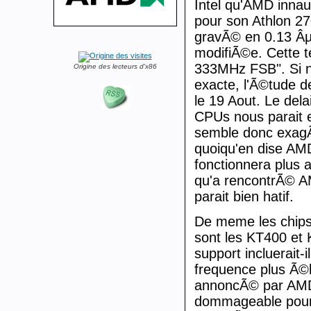
Intel qu'AMD inna
pour son Athlon 270
gravÃ© en 0.13 Âµm
modifiÃ©e. Cette t
333MHz FSB". Si no
Origine des lecteurs d'x86
exacte, l'Ã©tude d
le 19 Aout. Le dela
CPUs nous parait e
semble donc exag
quoiqu'en dise AM
fonctionnera plus a
qu'a rencontrÃ© A
parait bien hatif.
De meme les chip
sont les KT400 et
support incluerait-
frequence plus Ã©le
annoncÃ© par AMD (
dommageable pour l