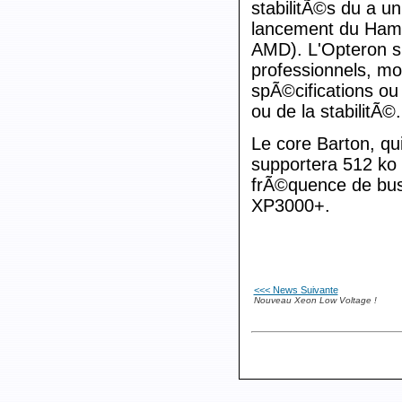
stabilitÃ©s du a u
lancement du Hamm
AMD). L'Opteron si
professionnels, m
spÃ©cifications o
ou de la stabilitÃ©.
Le core Barton, qu
supportera 512 ko 
frÃ©quence de bus
XP3000+.
<<< News Suivante
Nouveau Xeon Low Voltage !