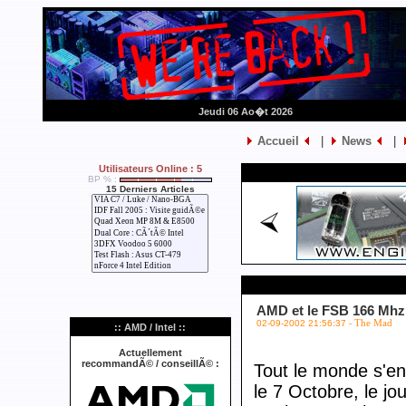
Jeudi 06 Ao�t 2026
Accueil
|
News
|
Utilisateurs Online : 5
BP % :
15 Derniers Articles
AMD et le FSB 166 Mhz
02-09-2002 21:56:37 -
The Mad
:: AMD / Intel ::
Actuellement
recommandÃ© / conseillÃ© :
Tout le monde s'en
le 7 Octobre, le j